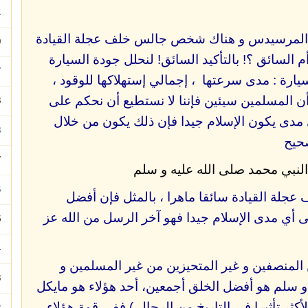
91 
ن المرسيدس و هناك شخص جالس خلف عجلة القيادة
90 -
أم السائق ؟! بالتأكيد السائق! لنحلل جودة السيارة
87 
سيارة : مدى سرعتها ، إجمالي إستهلاكها للوقود ،
أن المسلمين سيئين فإننا لا نستطيع أن نحكم على
83
أي مدى يكون الإسلام جيدا فإن ذلك يكون من خلال
68 -
صحيح
67 -
66 -
 عجلة القيادة سائقا ماهرا ، بالمثل فإن أفضل
إلى أي مدى الإسلام جيدا فهو آخر الرسل من الله عز
65
64 -
المنصفين و غير المتحيزين من غير المسلمين و
63 -
 سلم هو أفضل الخلق أجمعين، أحد هؤلاء هو مايكل
كثر تأثيرا في التاريخ من الرجال ) ففي قمة هؤلاء
62 