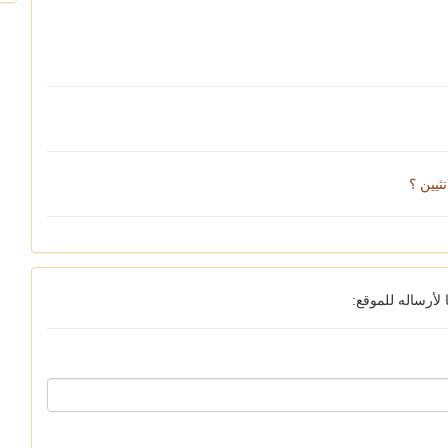
ثيين ؟
أرساله للموقع: