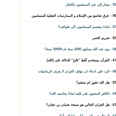
- يشار إلى غير المسلمين بالكفار
 فرق شاسع بين الإسلام و الممارسات الفعلية للمسلمين
- لماذا ينقسم المسلمون الى طوائف؟
 - تحريم الخمر
 يوم عند الله يساوي 1000 سنة ام 50000 سنة؟
 القرآن يستخدم لَفْظ "نَحْنُ" للدلالة على (الله)
 الرد على ادعاء ان مؤلف القران لا يعرف الرياضيات
 - هل الله غفور ام منتقم؟
 الكافر المختوم على قلبه لماذا يحاسبه الله؟
 هل القران الحالي هو نسخة عثمان بن عفان؟
- للرجال حور العين ولكن ماذا للمرأة؟