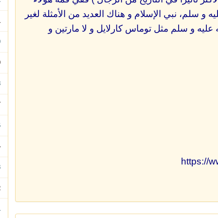
 و سلم، نبي الإسلام و هناك العديد من الأمثلة لغير
61 -
عليه و سلم مثل توماس كارلايل و لا مارتين و
60
59 
58 
57
56 -
54 - 
https:/
53
52 - 
51