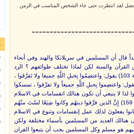
 الأفضل لقد انتظرت حتى جاء الشخص المناسب في الزمن
----------------------------
داً قال أن المسلمين في سريلانكا والهند وفي أنحاء
 القرآن والسنة لكن لماذا تختلف طوائفهم ؟ الرد
أعطي في القرآن في (سورة آل عمران 3 الآية 103) يقول: واعتصِمُوا بِحبلِ اللَّهِ جميعا ولا تَفرَّقوا ،
 واعتصِموا بِحبلِ اللَّهِ جميعاً ولا تفرَّقوا ، تمسكوا
ا لذا لا ينبغي أن تكون هنالك انقسامات في الاسلام
القرآن الكريم يقول في (سورة الأنعام 6 الآية 159) إِنَّ الذين فرَّقوا دينهُم وكانوا شِيَعًا لسْتَ منْهُم
م بِما كانوا يفعلونَ لذلك عمل إنقسامات وتنوع في الاسلام
ن هنالك العديد من المسلمين بأسماء مختلفة ولكن
يهم هو مسلم وكل المسلمين يجب أن يتبعوا القران