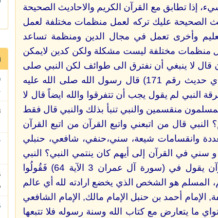
ء، إذا تطابق مع القرآن الكريم والاحاديث الصحيحة
اديث الصحيحة عليك تركه لعمل منظمات مختلفة لعمل
عليم وأخرى تعمل في مجال الدين ومنظمة تساعد
مل منظمات مختلفة ليست مشكلة ولكن كدين لايمكن
 قال لا ينبغي أن نفترق الى طوائف لكن النبي صلى
الله عليه وسلم قال حديث صحيح في (الترمذي حديث رقم 171) قال رسول الله صلى الله عليه
م
 النبي لم يقول يجب أن تتفرقوا والله ايضاً قال لا
مسلمون منقسمين والنبي تنبأ بذلك والنبي قال فقط
ا
النبي قال من اتبعني واتبع القرآن من اتبع القرآن
عددة وانقسامات شيعة، سني،حنفي، شافعي، حنبلي
و سني في القرآن إلى أيهم كان ينتمي النبي؟ النبي
ا
محمد صلى الله عليه وسلم كان مسلماً القرآن يقول في (سورة آل عمران 3 الآية 64) فَقُولُوا
 مسلم، المسلم هو الشخص الذي يخضع ارادته لله أي عالم
و
ة, الإمام أحمد بن حنبل الإمام مالك, الإمام الشافعي
تواي ما يتعارض مع كتاب الله وسنة رسوله فلا تتبعها
ا