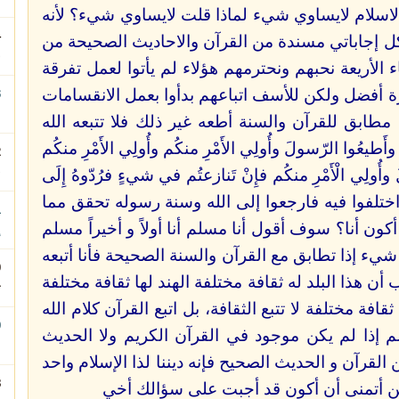
 الاسلام لايساوي شيء لماذا قلت لايساوي شيء؟ لأنه
كل إجاباتي مسندة من القرآن والاحاديث الصحيحة من
ب
اء الأريعة نحبهم ونحترمهم هؤلاء لم يأتوا لعمل تفرقة
ة أفضل ولكن للأسف اتباعهم بدأوا بعمل الانقسامات
ا
ابق للقرآن والسنة أطعه غير ذلك فلا تتبعه الله
 الآية 59) أَطيعُوا اللَّهَ وأَطيعُوا الرّسولَ وأُولِي الأَمْرِ منكُم وأُولِي الأَمْرِ منكُم
ب
أُولِي الْأَمْرِ منكُم فإِنْ تَنازعتُم في شيءٍ فرُدّوهُ إِلَى
ئاً واختلفوا فيه فارجعوا إلى الله وسنة رسوله تحقق مما
كون أنا؟ سوف أقول أنا مسلم أنا أولاً و أخيراً مسلم
إ
يء إذا تطابق مع القرآن والسنة الصحيحة فأنا أتبعه
أن هذا البلد له ثقافة مختلفة الهند لها ثقافة مختلفة
ت
قافة مختلفة لا تتبع الثقافة، بل اتبع القرآن كلام الله
م إذا لم يكن موجود في القرآن الكريم ولا الحديث
ا
ن القرآن و الحديث الصحيح فإنه ديننا لذا الإسلام واحد
ين أتمنى أن أكون قد أجبت على سؤالك أخي