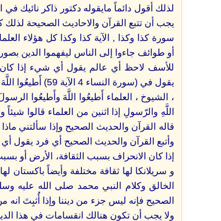
لذلك أقول دائماً مايقوله دكتور ذاكر نائيك في
يجب أن تتبع القرآن والاحاديث الصحيحة لذلك 
سورة كذا وكذا , الآية كذا وكذا كل هؤلاء العلم
أو طوائف جاءوا إلى الناس ليفهموا الدين بصور
للأسف لاحظ أي عالم يقول أي شيء إذا كان مط
يقول في (سورة النساء 4
، الشيوخ ، العلماء أَطيعُوا اللَّهَ وأَطيعُوا الرسولَ و
اللَّهِ والرّسولِ إذا اثنين من العلماء قالوا شي
قاله القرآن والحديث الصحيح وإذا سألتني ماذا أ
وأتبع القرآن والحديث الصحيح أي فرد يقول أي ش
إذا كان الانحراف بسبب الثقافة، الأرض أو بسبب 
و سريلانكا لها ثقافة مختلفة وأيضاً باكستان لها ث
الخالق وكلام النبي محمد صلى الله عليه وسل
الصحيح فإنه ليس جزء من ديننا وإذا أُثبِتَ انه م
ولا يجب أن تكون هنالك انقسامات في هذا الد