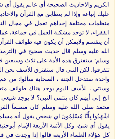
الكريم والاحاديث الصحيحة أي عالم يقول أي شي
عليك إتباعه وإذا لم يتطابق مع القرآن والاح
منظمات مختلفة إحداهم تعمل في مجال الت
الفقراء، لا توجد مشكلة العمل في جماعة، ع
أن ينقسم ولايمكن أن يكون فيه طوائف القرآن
وسلم: ستفترق هذه الأمة على ثلاث وسبعين فرقة
تتفرقوا, لكن النبي قال ستفترق للأسف نحن ال
واحدة ستدخل الجنة ، الصحابة سألوا: من هم؟ 
وسنتي ، للأسف اليوم يوجد هناك طوائف مت
الخ إلى أيهم كان ينتمي النبي؟ لا يوجد شيعي 
اشْهَدُوا بِأَنَّا مُسْلِمُونَ اي شخص يقول أنه
يقول أي شئ، وكل الأئمة الأربعة الإمام أبوحنيف
كل هؤلاء العلماء الأربعة قالوا إذا وجدت في ف