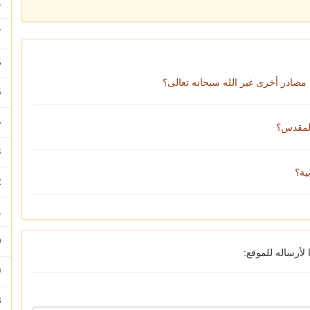
م
237
236
صادر أخرى غير الله سبحانه تعالى؟
35
34
المقدس؟
33
ية؟
32
31
30
أرساله للموقع:
29
28