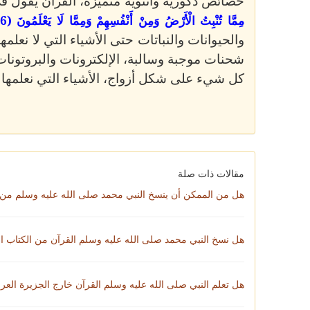
خصائص ذكورية وأنثوية متميزة، القرآن يقول في سورة ي
مِمَّا تُنْبِتُ الْأَرْضُ وَمِنْ أَنْفُسِهِمْ وَمِمَّا لَا يَعْلَمُونَ (36)
والحيوانات والنباتات حتى الأشياء التي لا نعلمها
شحنات موجبة وسالبة، الإلكترونات والبروتونات، 
كل شيء على شكل أزواج، الأشياء التي نعلمها وا
مقالات ذات صلة
هل من الممكن أن ينسخ النبي محمد صلى الله عليه وسلم من م
هل نسخ النبي محمد صلى الله عليه وسلم القرآن من الكتاب 
هل تعلم النبي صلى الله عليه وسلم القرآن خارج الجزيرة العرب