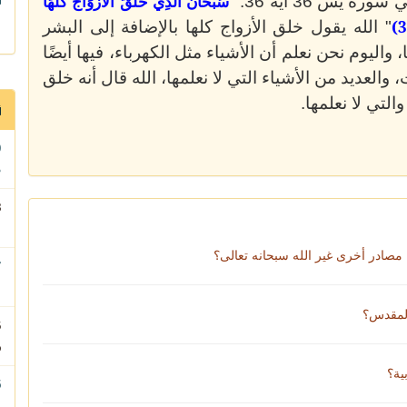
سُبْحَانَ الَّذِي خَلَقَ الْأَزْوَاجَ كُلَّهَا
س 36 آية 36: "
" الله يقول خلق الأزواج كلها بالإضافة إلى البشر
، واليوم نحن نعلم أن الأشياء مثل الكهرباء، فيها أيضًا
والعديد من الأشياء التي لا نعلمها، الله قال أنه خلق
لتي لا نعلمها.
م
ا
صادر أخرى غير الله سبحانه تعالى؟
ا
المقدس؟
و
ية؟
ا