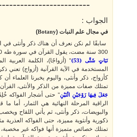
-------------------------
الجواب :
في مجال علم النبات (
Botany
)
300 سنة مضت، يقول القرآن في سورة طه 20 الآية 53: "
نَبَاتٍ شَتَّى (53)
" (أزواجًا)، الكلمة العربية ا
المستخدمة في الآية القرآنية (أزواج) تعني ذكر
كأزواج، ذكر وأنثى، واليوم يخبرنا العلماء أن 
تمتلك صفات مميزة من الذكر والأنثى، القرآن يقول في
جَعَلَ فِيهَا زَوْجَيْنِ اثْنَيْنِ
" حتى أشجار الفواكه خُلِق
الراقية المرحلة النهائية هي الثمار، أما ما 
والبويضات، ذكر وأنثى، ثم يأتي اللقاح ويخصب 
ذكورية وأنثوية مميزة، حتى الفواكه العذرية مثل
تمتلك خصائص متميزة أنها فواكه غير مخصبة، ا