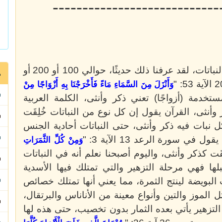
----------------------------
سابقًا لم نكن نعرف أن هناك ذكر وأنثى في النباتات، لقد عرفنا ذلك حديثًا، حوالي 100 أو 200 أو
وَأَنْزَلَ مِنَ السَّمَاءِ مَاءً فَأَخْرَجْنَا بِهِ أَزْوَاجًا مِنْ
لمستخدمة (أزواجًا) تعني ذكر وأنثى، الكلمة العربية
 وأنثى، القرآن يقول إن كل نوع من النباتات خُلِقَت
كل نبات فيه ذكر وأنثى، حتى النباتات أحادية الجنس
وَمِنْ كُلِّ الثَّمَرَاتِ
 سورة الرعد 13 الآية 3: "
َت كذكر وأنثى، واليوم أصبحنا نعلم أنه في النباتات
قبلها فهي مرحلة التزهير والتي تمتلك فيها الأسدية
البويضة لينتج الثمرة، مما يعني أنها تمتلك خصائص
 الموز والتين وأنواع معينة من الأناناس والبرتقال،
لتزهير يأتي بعده الثمار بدون تخصيب، حتى هذه لها