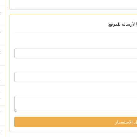
ب
أرساله للموقع:
ا
ب
إ
ت
ا